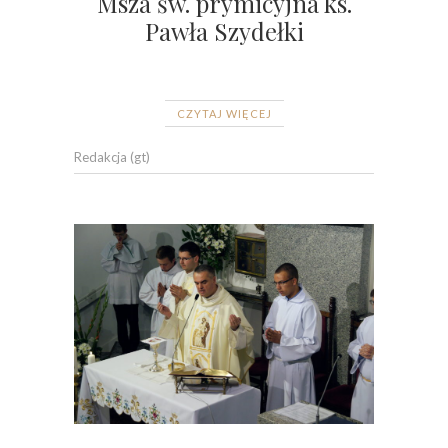
Msza św. prymicyjna ks.
Pawła Szydełki
CZYTAJ WIĘCEJ
Redakcja (gt)