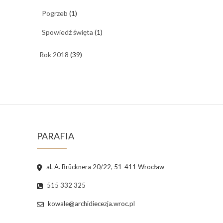
Pogrzeb
(1)
Spowiedź święta
(1)
Rok 2018
(39)
PARAFIA
al. A. Brücknera 20/22, 51-411 Wrocław
515 332 325
kowale@archidiecezja.wroc.pl