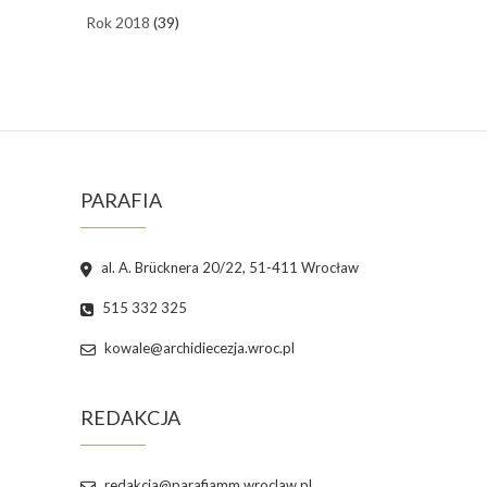
Rok 2018
(39)
PARAFIA
al. A. Brücknera 20/22, 51-411 Wrocław
515 332 325
kowale@archidiecezja.wroc.pl
REDAKCJA
redakcja@parafiamm.wroclaw.pl