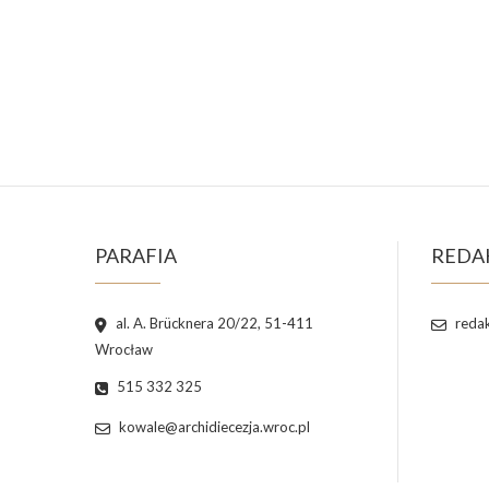
PARAFIA
REDA
al. A. Brücknera 20/22, 51-411
redak
Wrocław
515 332 325
kowale@archidiecezja.wroc.pl