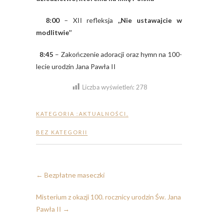
8:00
– XII refleksja
,,Nie ustawajcie w
modlitwie’’
8:45
– Zakończenie adoracji oraz hymn na 100-
lecie urodzin Jana Pawła II
Liczba wyświetleń:
278
KATEGORIA :
AKTUALNOŚCI
,
BEZ KATEGORII
←
Bezpłatne maseczki
Misterium z okazji 100. rocznicy urodzin Św. Jana
Pawła II
→