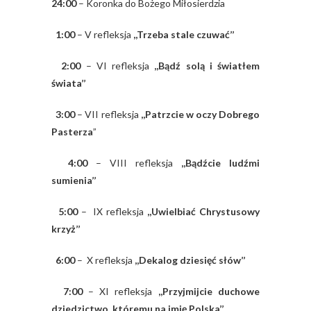
24:00
– Koronka do Bożego Miłosierdzia
1:00
– V refleksja
,,Trzeba stale czuwać’’
2:00
– VI refleksja
,,Bądź solą i światłem
świata’’
3:00
– VII refleksja
,,Patrzcie w oczy Dobrego
Pasterza
”
4:00
– VIII refleksja
,,Bądźcie ludźmi
sumienia’’
5:00
– IX refleksja
,,Uwielbiać Chrystusowy
krzyż’’
6:00
– X refleksja
,,Dekalog dziesięć słów’’
7:00
– XI refleksja
,,Przyjmijcie duchowe
dziedzictwo, któremu na imię Polska’’