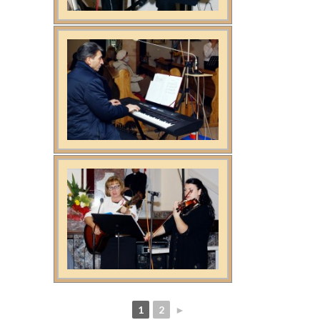
1
2
►