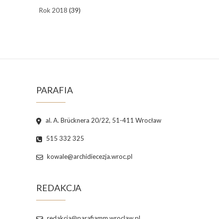
Rok 2018
(39)
PARAFIA
al. A. Brücknera 20/22, 51-411 Wrocław
515 332 325
kowale@archidiecezja.wroc.pl
REDAKCJA
redakcja@parafiamm.wroclaw.pl