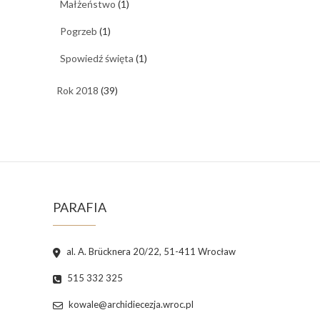
Małżeństwo
(1)
Pogrzeb
(1)
Spowiedź święta
(1)
Rok 2018
(39)
PARAFIA
al. A. Brücknera 20/22, 51-411 Wrocław
515 332 325
kowale@archidiecezja.wroc.pl