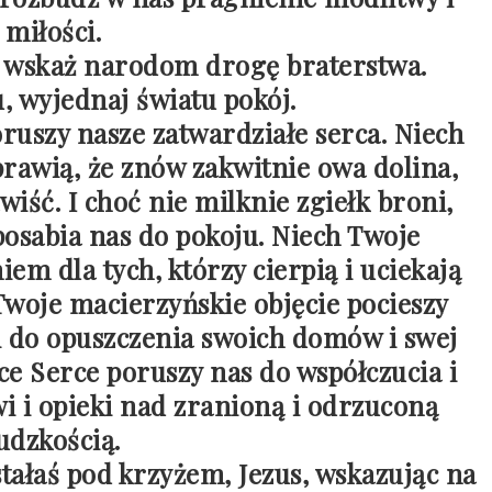
miłości.
, wskaż narodom drogę braterstwa.
, wyjednaj światu pokój.
oruszy nasze zatwardziałe serca. Niech
sprawią, że znów zakwitnie owa dolina,
iść. I choć nie milknie zgiełk broni,
osabia nas do pokoju. Niech Twoje
em dla tych, którzy cierpią i uciekają
woje macierzyńskie objęcie pocieszy
ni do opuszczenia swoich domów i swej
ce Serce poruszy nas do współczucia i
i i opieki nad zranioną i odrzuconą
udzkością.
stałaś pod krzyżem, Jezus, wskazując na