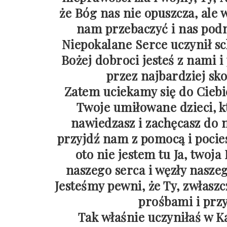
że Bóg nas nie opuszcza, ale 
nam przebaczyć i nas podn
Niepokalane Serce uczynił sc
Bożej dobroci jesteś z nami 
przez najbardziej sk
Zatem uciekamy się do Cieb
Twoje umiłowane dzieci, k
nawiedzasz i zachęcasz do 
przyjdź nam z pomocą i pocie
oto nie jestem tu Ja, twoja
naszego serca i węzły nasze
Jesteśmy pewni, że Ty, zwłaszc
prośbami i prz
Tak właśnie uczyniłaś w Ka