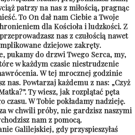
wciąż patrzy na nas z miłością, pragnąc
ieść. To On dał nam Ciebie a Twoje
hronieniem dla Kościoła i ludzkości. Z
i przeprowadzasz nas z czułością nawet
omplikowane dziejowe zakręty.
ie, pukamy do drzwi Twego Serca, my,
tóre w każdym czasie niestrudzenie
nawrócenia. W tej mrocznej godzinie
sz nas. Powtarzaj każdemu z nas: „Czyż
 Matka?”. Ty wiesz, jak rozplątać pęta
go czasu. W Tobie pokładamy nadzieję.
za w chwili próby, nie gardzisz naszymi
ychodzisz nam z pomocą.
nie Galilejskiej, gdy przyspieszyłaś