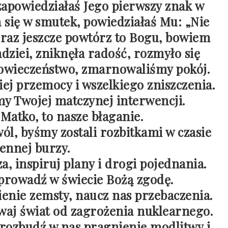
 zapowiedziałaś Jego pierwszy znak w
a się w smutek, powiedziałaś Mu: „Nie
, raz jeszcze powtórz to Bogu, bowiem
dziei, zniknęła radość, rozmyło się
łowieczeństwo, zmarnowaliśmy pokój.
iej przemocy i wszelkiego zniszczenia.
my Twojej matczynej interwencji.
 Matko, to nasze błaganie.
ól, byśmy zostali rozbitkami w czasie
ennej burzy.
, inspiruj plany i drogi pojednania.
aprowadź w świecie Bożą zgodę.
enie zemsty, naucz nas przebaczenia.
waj świat od zagrożenia nuklearnego.
rozbudź w nas pragnienie modlitwy i