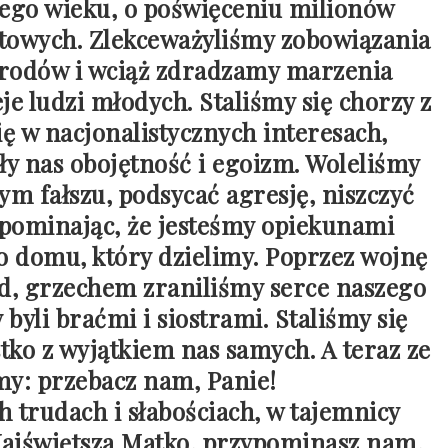
nego wieku, o poświęceniu milionów
atowych. Zlekceważyliśmy zobowiązania
arodów i wciąż zdradzamy marzenia
e ludzi młodych. Staliśmy się chorzy z
ę w nacjonalistycznych interesach,
ły nas obojętność i egoizm. Woleliśmy
ym fałszu, podsycać agresję, niszczyć
apominając, że jesteśmy opiekunami
o domu, który dzielimy. Poprzez wojnę
d, grzechem zraniliśmy serce naszego
byli braćmi i siostrami. Staliśmy się
stko z wyjątkiem nas samych. A teraz ze
: przebacz nam, Panie!
 trudach i słabościach, w tajemnicy
 Najświętsza Matko, przypominasz nam,