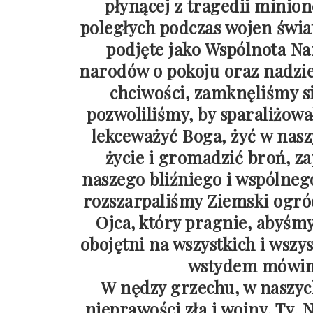
płynącej z tragedii minio
poległych podczas wojen świ
podjęte jako Wspólnota N
narodów o pokoju oraz nadziej
chciwości, zamknęliśmy si
pozwoliliśmy, by sparaliżowa
lekceważyć Boga, żyć w nasz
życie i gromadzić broń, z
naszego bliźniego i wspólneg
rozszarpaliśmy Ziemski ogró
Ojca, który pragnie, abyśmy 
obojętni na wszystkich i wszy
wstydem mówimy
W nędzy grzechu, w naszych
nieprawości zła i wojny, Ty,