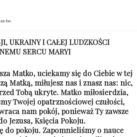
za św.
I, UKRAINY I CAŁEJ LUDZKOŚCI
NEMU SERCU MARYI
za Matko, uciekamy się do Ciebie w tej
zą Matką, miłujesz nas i znasz nas: nic,
przed Tobą ukryte. Matko miłosierdzia,
śmy Twojej opatrznościowej czułości,
ywraca nam pokój, ponieważ Ty zawsze
o Jezusa, Księcia Pokoju.
ę do pokoju. Zapomnieliśmy o nauce