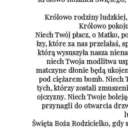
Królowo rodziny ludzkiej
Królowo pokoju
Niech Twój płacz, o Matko, p
łzy, które za nas przelałaś, 
którą wysuszyła nasza nienaw
niech Twoja modlitwa usp
matczyne dłonie będą ukojeni
pod ciężarem bomb. Niech T
tych, którzy zostali zmusze
ojczyzny. Niech Twoje boleją
przynagli do otwarcia drzw
l
Święta Boża Rodzicielko, gdy 