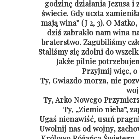
godzinę działania Jezusa i
świecie. Gdy uczta zamienił
mają wina” (J 2, 3). O Matko
dziś zabrakło nam wina na
braterstwo. Zagubiliśmy cz
Staliśmy się zdolni do wszelk
Jakże pilnie potrzebuje
Przyjmij więc, o
Ty, Gwiazdo morza, nie pozw
woj
Ty, Arko Nowego Przymierza
Ty, „Ziemio nieba”, z
Ugaś nienawiść, usuń pragni
Uwolnij nas od wojny, zacho
Królowo Różańca Świętego, 