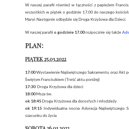
W naszej parafii również w łączności z papieżem Franc
wszystkich w piątek o godzinie 17.00 do naszego kościoł
Maryi. Następnie odbędzie się Droga Krzyżowa dla Dzieci.
W naszej parafii
o godzinie 17.00
rozpocznie się także
Ado
PLAN:
PIĄTEK 25.03.2022
17:00
Wystawienie Najświętszego Sakramentu oraz Akt poś
Świętym Franciszkiem (Treść aktu poniżej)
17:30
Droga Krzyżowa dla dzieci
18:00
Msza św.
ok 18:45
Droga Krzyżowa dla dorosłych i młodzieży
ok 19:15
Indywidualna nocna Adoracja Najświętszego Sa
szacunku do życia
SOBOTA 26.03.2022