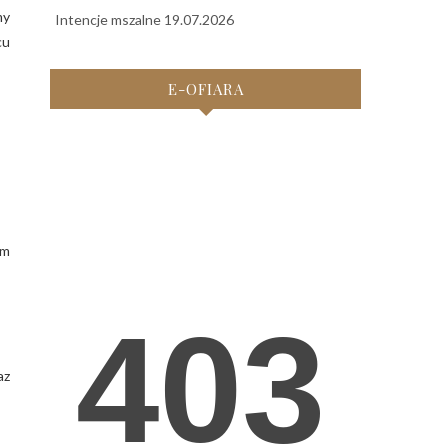
my
Intencje mszalne 19.07.2026
cu
E-OFIARA
em
az