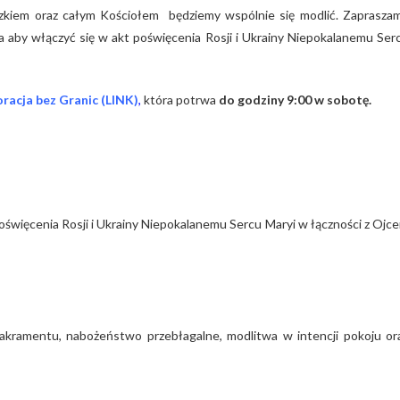
iszkiem oraz całym Kościołem będziemy wspólnie się modlić. Zaprasza
a aby włączyć się w akt poświęcenia Rosji i Ukrainy Niepokalanemu Ser
racja bez Granic (LINK)
,
która potrwa
do godziny 9:00 w sobotę.
więcenia Rosji i Ukrainy Niepokalanemu Sercu Maryi w łączności z Ojc
kramentu, nabożeństwo przebłagalne, modlitwa w intencji pokoju or