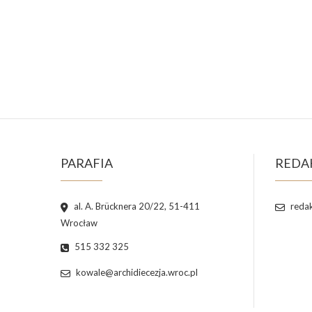
PARAFIA
REDA
al. A. Brücknera 20/22, 51-411
redak
Wrocław
515 332 325
kowale@archidiecezja.wroc.pl