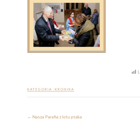
L
KATEGORIA :
KRONIKA
←
Nasza Parafia z lotu ptaka