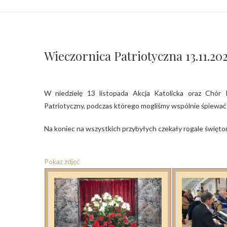
Wieczornica Patriotyczna 13.11.20
W niedzielę 13 listopada Akcja Katolicka oraz Chór Parafialny z Radą Osiedla Karłowice Różanka zorganizowały Wieczór
Patriotyczny, podczas którego mogliśmy wspólnie śpiewać 
Na koniec na wszystkich przybyłych czekały rogale święto
Pokaz zdjęć