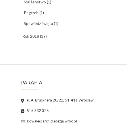
Małżeństwo
(1)
Pogrzeb
(1)
Spowiedź święta
(1)
Rok 2018
(39)
PARAFIA
al. A. Brücknera 20/22, 51-411 Wrocław
515 332 325
kowale@archidiecezja.wroc.pl