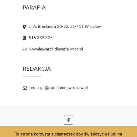
PARAFIA
al. A. Brücknera 20/22, 51-411 Wrocław
515 332 325
kowale@archidiecezja.wroc.pl
REDAKCJA
redakcja@parafiamm.wroclaw.pl
Ta strona korzysta z ciasteczek aby świadczyć usługi na