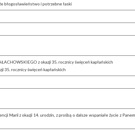
 Boże błogosławieństwo i potrzebne łaski
MAŁACHOWSKIEGO z okazji 35. rocznicy święceń kapłańskich
ji 35. rocznicy święceń kapłańskich
ntencji Marii z okazji 14. urodzin, z prośbą o dalsze wspaniałe życie z Pane