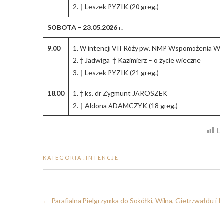
2. † Leszek PYZIK (20 greg.)
SOBOTA – 23.05.2026 r.
9.00
1. W intencji VII Róży pw. NMP Wspomożenia W
2. † Jadwiga, † Kazimierz – o życie wieczne
3. † Leszek PYZIK (21 greg.)
18.00
1. † ks. dr Zygmunt JAROSZEK
2. † Aldona ADAMCZYK (18 greg.)
L
KATEGORIA :
INTENCJE
←
Parafialna Pielgrzymka do Sokółki, Wilna, Gietrzwałdu i