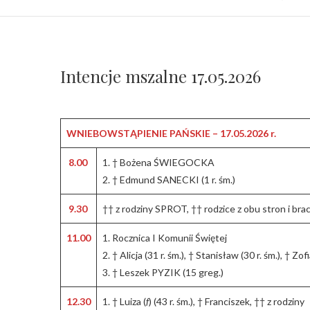
Intencje mszalne 17.05.2026
WNIEBOWSTĄPIENIE PAŃSKIE – 17.05.2026 r.
8.00
1. † Bożena ŚWIEGOCKA
2. † Edmund SANECKI (1 r. śm.)
9.30
†† z rodziny SPROT, †† rodzice z obu stron i brac
11.00
1. Rocznica I Komunii Świętej
2. † Alicja (31 r. śm.), † Stanisław (30 r. śm.), † Zofi
3. † Leszek PYZIK (15 greg.)
12.30
1. † Luiza (
f
) (43 r. śm.), † Franciszek, †† z rodziny