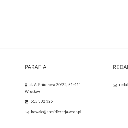
PARAFIA
REDA
al. A. Brücknera 20/22, 51-411
redak
Wrocław
515 332 325
kowale@archidiecezja.wroc.pl