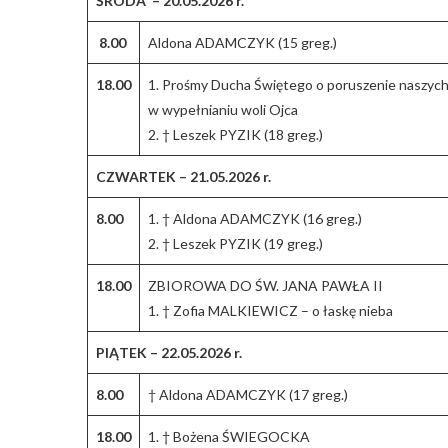
ŚRODA – 20.05.2026 r.
8.00
Aldona ADAMCZYK (15 greg.)
18.00
1. Prośmy Ducha Świętego o poruszenie naszych 
w wypełnianiu woli Ojca
2. † Leszek PYZIK (18 greg.)
CZWARTEK – 21.05.2026 r.
8.00
1. † Aldona ADAMCZYK (16 greg.)
2. † Leszek PYZIK (19 greg.)
18.00
ZBIOROWA DO ŚW. JANA PAWŁA II
1. † Zofia MALKIEWICZ – o łaskę nieba
PIĄTEK – 22.05.2026 r.
8.00
† Aldona ADAMCZYK (17 greg.)
18.00
1. † Bożena ŚWIEGOCKA