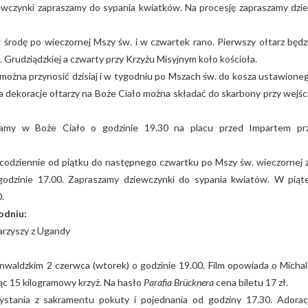
ewczynki zapraszamy do sypania kwiatków. Na procesję zapraszamy dzie
rodę po wieczornej Mszy św. i w czwartek rano. Pierwszy ołtarz będz
 ul. Grudziądzkiej a czwarty przy Krzyżu Misyjnym koło kościoła.
można przynosić dzisiaj i w tygodniu po Mszach św. do kosza ustawione
a dekoracje ołtarzy na Boże Ciało można składać do skarbony przy wejśc
amy w Boże Ciało o godzinie 19.30 na placu przed Impartem pr
codziennie od piątku do następnego czwartku po Mszy św. wieczornej 
o godzinie 17.00. Zapraszamy dziewczynki do sypania kwiatów. W piąt
.
odniu:
arzyszy z Ugandy
waldzkim 2 czerwca (wtorek) o godzinie 19.00. Film opowiada o Michal
ąc 15 kilogramowy krzyż. Na hasło
Parafia Brücknera
cena biletu 17 zł.
stania z sakramentu pokuty i pojednania od godziny 17.30. Adorac