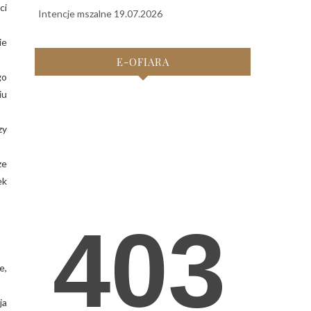
ci
Intencje mszalne 19.07.2026
ie
E-OFIARA
go
iu
zy
ze
ek
e,
ja