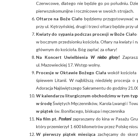
Czerwcowe, dlatego nie będzie go po południu. Dzi
pierwszokomunijne i rocznicowe w swoich strojach.
Ołtarze na Boże Ciało
będziemy przygotowywać w ś
przy ul. Kętrzyńskiej, drugi i trzeci ołtarz będzie przy
Kwiaty do sypania podczas procesji w Boże Ciało
w bocznym przedsionku kościoła. Ofiary na kwiaty i n
głównym do kościoła. Bóg zapłać za ofiary!
Na Koncert Uwielbienia
W niebo głosy!
Zaprasz
ul. Mazowieckiej 17. Wstęp wolny.
Procesje w Oktawie Bożego Ciała
wokół kościoła 
śpiewem Litanii. W najbliższą niedzielę procesja 
Adoracja Najświętszego Sakramentu do godziny 21.00
W kalendarzu liturgicznym obchodzimy w tym tyg
w środę
Świętych Męczenników, Karola Lwangi i Tow
w piątek
św. Bonifacego, biskupa i męczennika
Na film pt.
Posłani
zapraszamy do kina w Pasażu Grun
który przemierzył 1 600 kilometrów przez Polskę nios
W pierwszy piątek miesiąca
zachęcamy do skorzy