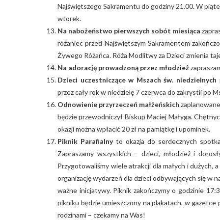
Najświętszego Sakramentu do godziny 21.00. W piątek 
wtorek.
Na nabożeństwo pierwszych sobót miesiąca
zapras
różaniec przed Najświętszym Sakramentem zakończon
Żywego Różańca. Róża Modlitwy za Dzieci zmienia taje
Na adorację prowadzoną przez młodzież
zapraszam
Dzieci uczestniczące w Mszach św. niedzielnych
p
przez cały rok w niedzielę 7 czerwca do zakrystii po M
Odnowienie przyrzeczeń małżeńskich
zaplanowane j
będzie przewodniczył Biskup Maciej Małyga. Chętnych
okazji można wpłacić 20 zł na pamiątkę i upominek.
Piknik Parafialny
to okazja do serdecznych spotkań
Zapraszamy wszystkich – dzieci, młodzież i dorosł
Przygotowaliśmy wiele atrakcji dla małych i dużych, 
organizację wydarzeń dla dzieci odbywających się w n
ważne inicjatywy. Piknik zakończymy o godzinie 1
pikniku będzie umieszczony na plakatach, w gazetce p
rodzinami – czekamy na Was!