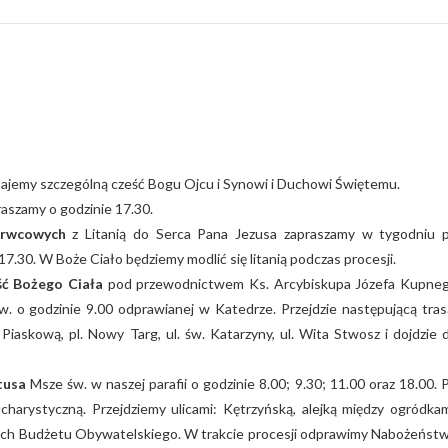
jemy szczególną cześć Bogu Ojcu i Synowi i Duchowi Świętemu.
aszamy o godzinie 17.30.
erwcowych
z Litanią do Serca Pana Jezusa zapraszamy w tygodniu 
17.30. W Boże Ciało będziemy modlić się litanią podczas procesji.
ść Bożego Ciała
pod przewodnictwem Ks. Arcybiskupa Józefa Kupne
. o godzinie 9.00 odprawianej w Katedrze. Przejdzie następującą tras
 Piaskową, pl. Nowy Targ, ul. św. Katarzyny, ul. Wita Stwosz i dojdzie 
tusa
Msze św. w naszej parafii o godzinie 8.00; 9.30; 11.00 oraz 18.00. 
harystyczną. Przejdziemy ulicami: Kętrzyńską, alejką między ogródkam
ach Budżetu Obywatelskiego. W trakcie procesji odprawimy Nabożeńst