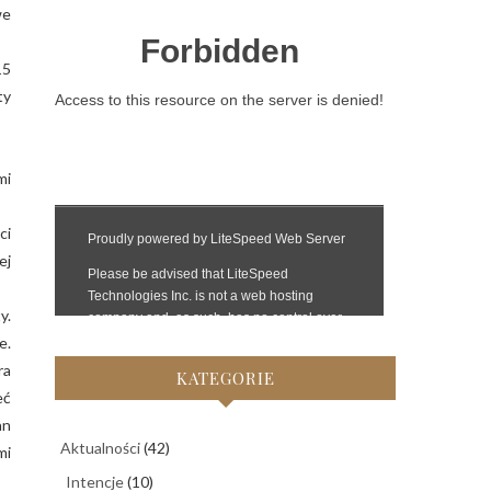
we
15
ty
mi
ci
ej
y.
e.
ra
KATEGORIE
eć
an
Aktualności
(42)
mi
Intencje
(10)