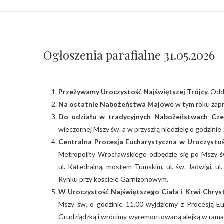
Ogłoszenia parafialne 31.05.2026
Przeżywamy Uroczystość Najświętszej Trójcy.
Odda
Na ostatnie Nabożeństwa Majowe
w tym roku zapr
Do udziału w tradycyjnych Nabożeństwach Cz
wieczornej Mszy św. a w przyszłą niedzielę o godzinie 
Centralna Procesja Eucharystyczna w Uroczysto
Metropolity Wrocławskiego odbędzie się po Mszy św
ul. Katedralną, mostem Tumskim, ul. św. Jadwigi, ul.
Rynku przy kościele Garnizonowym.
W Uroczystość Najświętszego Ciała i Krwi Chrys
Mszy św. o godzinie 11.00 wyjdziemy z Procesją Euc
Grudziądzką i wrócimy wyremontowaną alejką w ram