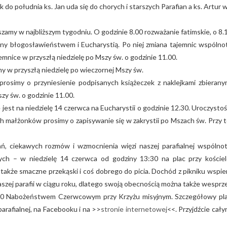
do południa ks. Jan uda się do chorych i starszych Parafian a ks. Artur 
zamy w najbliższym tygodniu. O godzinie 8.00 rozważanie fatimskie, o 8.
y błogosławieństwem i Eucharystią. Po niej zmiana tajemnic wspólno
mnice w przyszłą niedzielę po Mszy św. o godzinie 11.00.
y w przyszłą niedzielę po wieczornej Mszy św.
rosimy o przyniesienie podpisanych książeczek z naklejkami zbierany
szy św. o godzinie 11.00.
est na niedzielę 14 czerwca na Eucharystii o godzinie 12.30. Uroczystoś
 małżonków prosimy o zapisywanie się w zakrystii po Mszach św. Przy t
, ciekawych rozmów i wzmocnienia więzi naszej parafialnej wspólnot
ych – w niedzielę 14 czerwca od godziny 13:30 na plac przy kościel
a także smaczne przekąski i coś dobrego do picia. Dochód z pikniku wspie
aszej parafii w ciągu roku, dlatego swoją obecnością można także wesprz
7:30 Nabożeństwem Czerwcowym przy Krzyżu misyjnym. Szczegółowy pl
arafialnej, na Facebooku i na >>
stronie internetowej
<<. Przyjdźcie cały