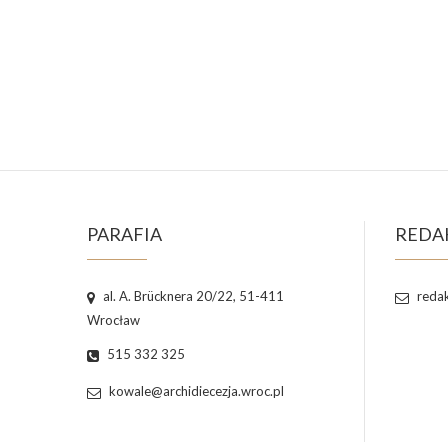
PARAFIA
REDA
al. A. Brücknera 20/22, 51-411
redak
Wrocław
515 332 325
kowale@archidiecezja.wroc.pl