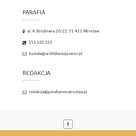
PARAFIA
al. A. Brücknera 20/22, 51-411 Wrocław
515 332 325
kowale@archidiecezja.wroc.pl
REDAKCJA
redakcja@parafiamm.wroclaw.pl