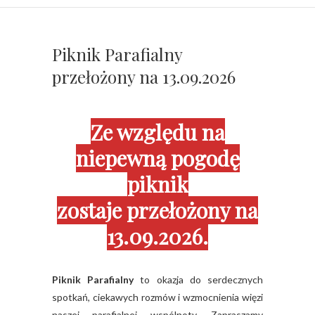
Piknik Parafialny
przełożony na 13.09.2026
Ze względu na
niepewną pogodę
piknik
zostaje przełożony na
13.09.2026.
Piknik Parafialny
to okazja do serdecznych
spotkań, ciekawych rozmów i wzmocnienia więzi
naszej parafialnej wspólnoty. Zapraszamy