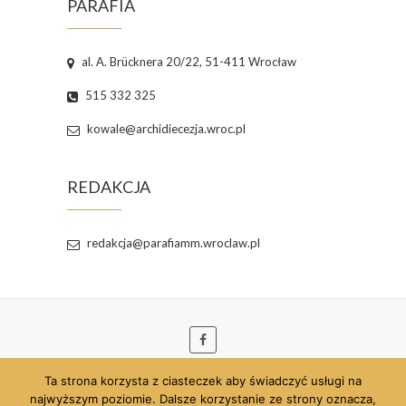
PARAFIA
al. A. Brücknera 20/22, 51-411 Wrocław
515 332 325
kowale@archidiecezja.wroc.pl
REDAKCJA
redakcja@parafiamm.wroclaw.pl
Ta strona korzysta z ciasteczek aby świadczyć usługi na
© 2026
Parafia pw. Najświętszej Maryi Panny
najwyższym poziomie. Dalsze korzystanie ze strony oznacza,