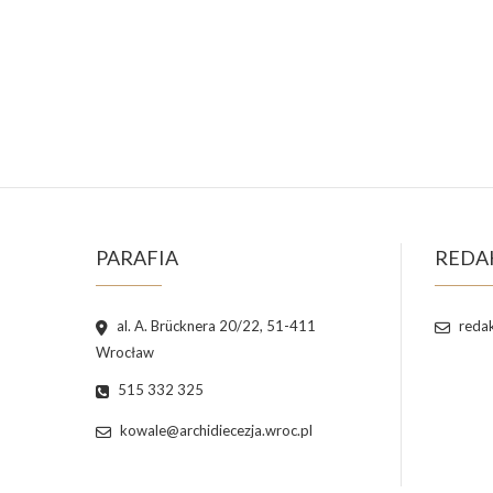
PARAFIA
REDA
al. A. Brücknera 20/22, 51-411
redak
Wrocław
515 332 325
kowale@archidiecezja.wroc.pl