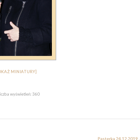
OKAŻ MINIATURY]
iczba wyświetleń:
360
Pasterka 24.12.2019