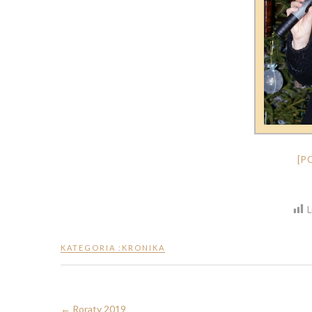
[P
L
KATEGORIA :
KRONIKA
←
Roraty 2019