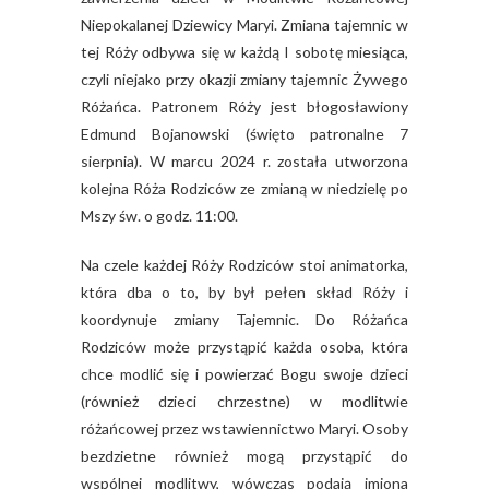
Niepokalanej Dziewicy Maryi. Zmiana tajemnic w
tej Róży odbywa się w każdą I sobotę miesiąca,
czyli niejako przy okazji zmiany tajemnic Żywego
Różańca. Patronem Róży jest błogosławiony
Edmund Bojanowski (święto patronalne 7
sierpnia). W marcu 2024 r. została utworzona
kolejna Róża Rodziców ze zmianą w niedzielę po
Mszy św. o godz. 11:00.
Na czele każdej Róży Rodziców stoi animatorka,
która dba o to, by był pełen skład Róży i
koordynuje zmiany Tajemnic. Do Różańca
Rodziców może przystąpić każda osoba, która
chce modlić się i powierzać Bogu swoje dzieci
(również dzieci chrzestne) w modlitwie
różańcowej przez wstawiennictwo Maryi. Osoby
bezdzietne również mogą przystąpić do
wspólnej modlitwy, wówczas podają imiona