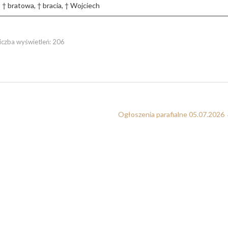
a, † bratowa, † bracia, † Wojciech
iczba wyświetleń:
206
Ogłoszenia parafialne 05.07.2026