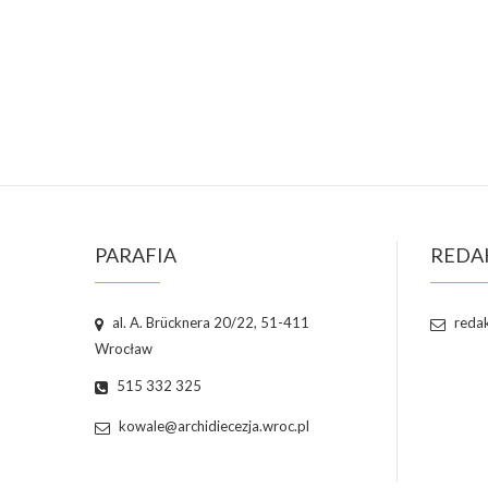
PARAFIA
REDA
al. A. Brücknera 20/22, 51-411
redak
Wrocław
515 332 325
kowale@archidiecezja.wroc.pl