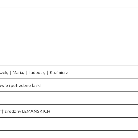
ek, † Maria, † Tadeusz, † Kazimierz
rowie i potrzebne łaski
 †† z rodziny LEMAŃSKICH