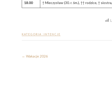
18.00
† Mieczysław (30. r. śm.), †† rodzice, † siostr
L
KATEGORIA :
INTENCJE
←
Wakacje 2026