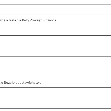
śbą o łaski dla Róży Żywego Różańca
ośbą o Boże błogosławieństwo