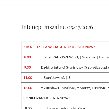
Intencje mszalne 05.07.2026
XIV NIEDZIELA W CIĄGU ROKU – 5.07.2026 r.
8.00
† Józef RADZISZEWSKI, † Stefania, † Francisz
9.30
Dz-bł. w intencji Stanisławy (f) z prośbą o zd
11.00
† Stanisława (
f
), † Jan
18.00
† Zdzisław LEMAŃSKI, † Andrzej LIPIŃSKI,
PONIEDZIAŁEK – 6.07.2026 r.
8.00
†† dusze w czyśćcu cierpiące