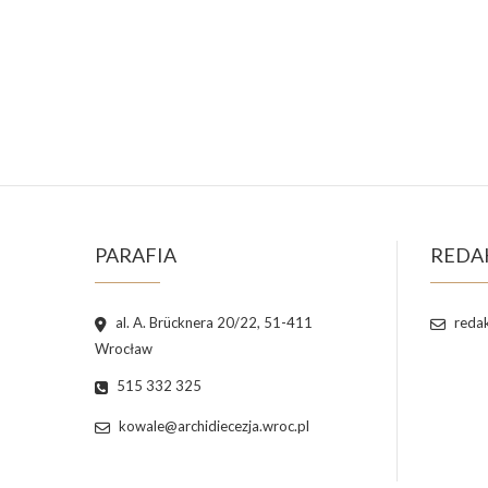
PARAFIA
REDA
al. A. Brücknera 20/22, 51-411
redak
Wrocław
515 332 325
kowale@archidiecezja.wroc.pl