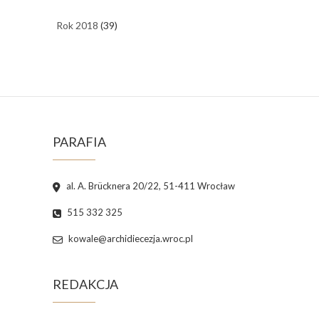
Rok 2018
(39)
PARAFIA
al. A. Brücknera 20/22, 51-411 Wrocław
515 332 325
kowale@archidiecezja.wroc.pl
REDAKCJA