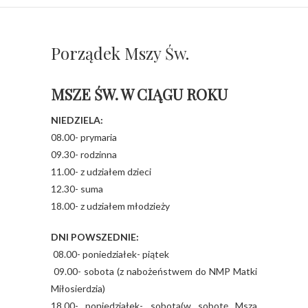
Porządek Mszy Św.
MSZE ŚW. W CIĄGU ROKU
NIEDZIELA:
08.00- prymaria
09.30- rodzinna
11.00- z udziałem dzieci
12.30- suma
18.00- z udziałem młodzieży
DNI POWSZEDNIE:
08.00- poniedziałek- piątek
09.00- sobota (z nabożeństwem do NMP Matki
Miłosierdzia)
18.00- poniedziałek- sobota(w sobotę Msza