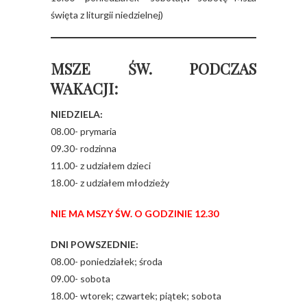
święta z liturgii niedzielnej)
MSZE ŚW. PODCZAS
WAKACJI:
NIEDZIELA:
08.00- prymaria
09.30- rodzinna
11.00- z udziałem dzieci
18.00- z udziałem młodzieży
NIE MA MSZY ŚW. O GODZINIE 12.30
DNI POWSZEDNIE:
08.00- poniedziałek; środa
09.00- sobota
18.00- wtorek; czwartek; piątek; sobota