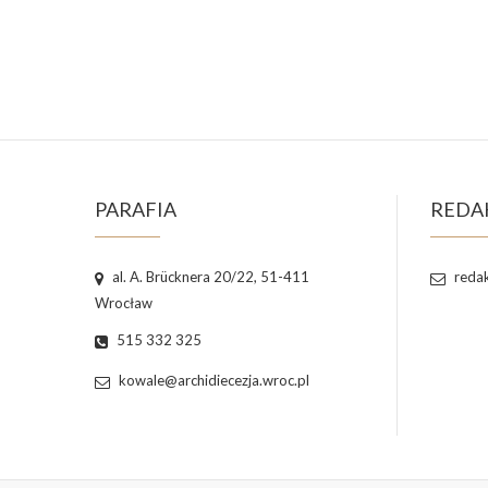
PARAFIA
REDA
al. A. Brücknera 20/22, 51-411
redak
Wrocław
515 332 325
kowale@archidiecezja.wroc.pl