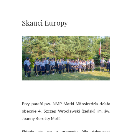
Skauci Europy
Przy parafii pw. NMP Matki Miłosierdzia działa
obecnie 4. Szczep Wrocławski (żeński) im. św.
Joanny Beretty Molli.
Składa się on z gromady (dla dziewcząt