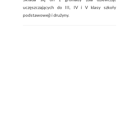
uczęszczających do III, IV i V klasy szkoły
podstawowej) i drużyny.
L
i
c
z
b
a
w
y
ś
w
i
e
t
l
e