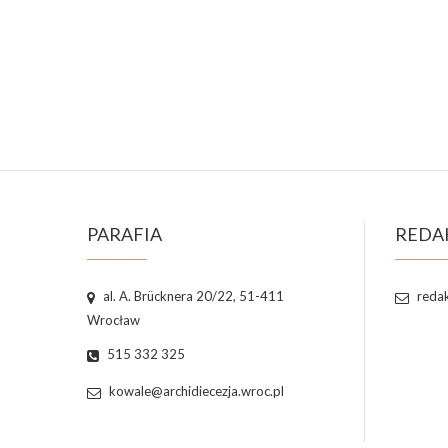
PARAFIA
REDA
al. A. Brücknera 20/22, 51-411
redak
Wrocław
515 332 325
kowale@archidiecezja.wroc.pl