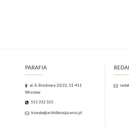
PARAFIA
REDA
al. A. Brücknera 20/22, 51-411
redak
Wrocław
515 332 325
kowale@archidiecezja.wroc.pl