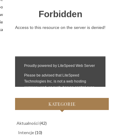
po
ów
ie
ka
KATEGORIE
Aktualności
(42)
Intencje
(10)