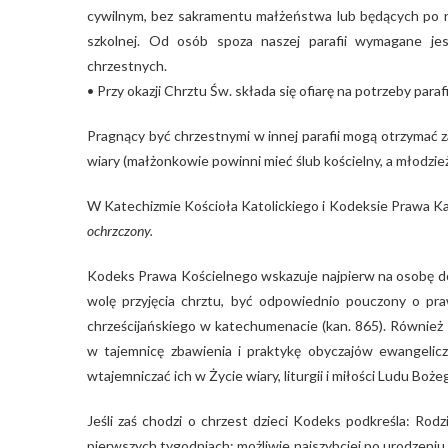
cywilnym, bez sakramentu małżeństwa lub będących po roz
szkolnej. Od osób spoza naszej parafii wymagane jes
chrzestnych.
• Przy okazji Chrztu Św. składa się ofiarę na potrzeby parafi
Pragnący być chrzestnymi w innej parafii mogą otrzymać
wiary (małżonkowie powinni mieć ślub kościelny, a młodzież 
W Katechizmie Kościoła Katolickiego i Kodeksie Prawa 
ochrzczony.
Kodeks Prawa Kościelnego wskazuje najpierw na osobę dor
wolę przyjęcia chrztu, być odpowiednio pouczony o praw
chrześcijańskiego w katechumenacie (kan. 865). Równi
w tajemnicę zbawienia i praktykę obyczajów ewangelicz
wtajemniczać ich w Życie wiary, liturgii i miłości Ludu Boże
Jeśli zaś chodzi o chrzest dzieci Kodeks podkreśla: Rod
pierwszych tygodniach; możliwie najszybciej po urodzeniu 