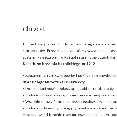
Chrzest
Chrzest święty
jest fundamentem całego życia chrześci
sakramentów. Przez chrzest zostajemy wyzwoleni od grzec
zostajemy wszczepieni w Kościół i stajemy się uczestnikam
Katechizm Kościoła Katolickiego, nr 1212
• Sakrament chrztu świętego jest udzielany niemowlętom w
dzień Bożego Narodzenia i Wielkanocy.
• Do kancelarii rodzice zgłaszają się z aktem urodzenia dz
• Rodzice i chrzestni są zaproszeni na katechezę sakramen
• Wszelkie sprawy formalne należy uregulować w kancelarii
• Rodzicami chrzestnymi mogą być osoby wierzące i praktyk
mają przeszkód kanonicznych (przeszkoda kanoniczna do