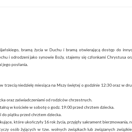
jańskiego, bramą życia w Duchu i bramą otwierającą dostęp do inny
hu i odrodzeni jako synowie Boży, stajemy się członkami Chrystusa or
i jego posłania.
 trzecią niedzielę miesiąca na Mszy świętej o godzinie 12:30 oraz w dru
iecka oraz zaświadczeniami od rodziców chrzestnych.
talną w kościele w sobotę o godz. 19:00 przed chrztem dziecka.
 do piątku przed chrztem dziecka.
ujące, które ukończyły 16 rok życia, przyjęły sakrament bierzmowania, n
tyczy osób żyjących w tzw. wolnych związkach lub związanych związki