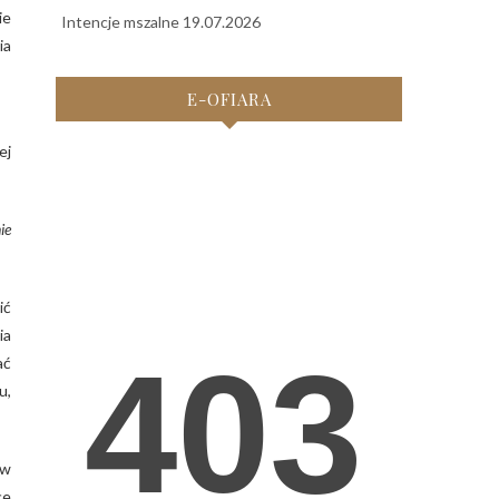
ie
Intencje mszalne 19.07.2026
ia
E-OFIARA
ej
ie
ić
ia
ać
u,
 w
ce