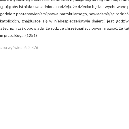
astępują; aby istniała uzasadniona nadzieja, że dziecko będzie wychowane 
yć zgodnie z postanowieniami prawa partykularnego, powiadamiając rodzic
katolickich, znajdujące się w niebezpieczeństwie śmierci, jest godziw
atechizm zaś dopowiada, że rodzice chrześcijańscy powinni uznać, że ta
im przez Boga. (1251)
czba wyświetleń:
2 876