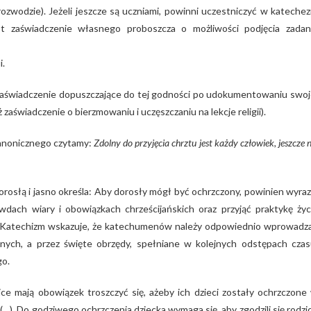
wodzie). Jeżeli jeszcze są uczniami, powinni uczestniczyć w katechez
t zaświadczenie własnego proboszcza o możliwości podjęcia zadan
i.
 zaświadczenie dopuszczające do tej godności po udokumentowaniu swoj
zaświadczenie o bierzmowaniu i uczęszczaniu na lekcje religii).
Kanonicznego czytamy:
Zdolny do przyjęcia chrztu jest każdy człowiek, jeszcze n
osłą i jasno określa: Aby dorosły mógł być ochrzczony, powinien wyraz
dach wiary i obowiązkach chrześcijańskich oraz przyjąć praktykę życ
eż Katechizm wskazuje, że katechumenów należy odpowiednio wprowadz
nych, a przez święte obrzędy, spełniane w kolejnych odstępach czas
go.
zice mają obowiązek troszczyć się, ażeby ich dzieci zostały ochrzczone
(…). Do godziwego ochrzczenia dziecka wymaga się, aby zgodzili się rodzi