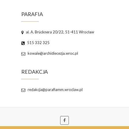
PARAFIA
al. A. Brücknera 20/22, 51-411 Wrocław
515 332 325
kowale@archidiecezja.wroc.pl
REDAKCJA
redakcja@parafiamm.wroclaw.pl