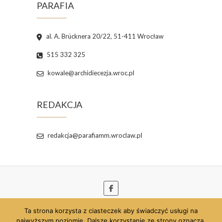
PARAFIA
al. A. Brücknera 20/22, 51-411 Wrocław
515 332 325
kowale@archidiecezja.wroc.pl
REDAKCJA
redakcja@parafiamm.wroclaw.pl
Ta strona korzysta z ciasteczek aby świadczyć usługi na
© 2026
Parafia pw. Najświętszej Maryi Panny
najwyższym poziomie. Dalsze korzystanie ze strony oznacza,