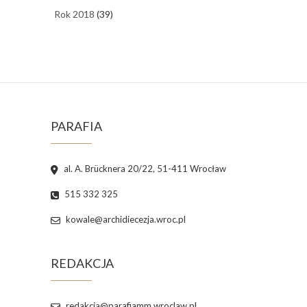
Rok 2018
(39)
PARAFIA
al. A. Brücknera 20/22, 51-411 Wrocław
515 332 325
kowale@archidiecezja.wroc.pl
REDAKCJA
redakcja@parafiamm.wroclaw.pl