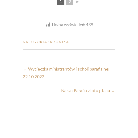
1
2
►
Liczba wyświetleń:
439
KATEGORIA :
KRONIKA
←
Wycieczka ministrantów i scholi parafialnej
22.10.2022
Nasza Parafia z lotu ptaka
→