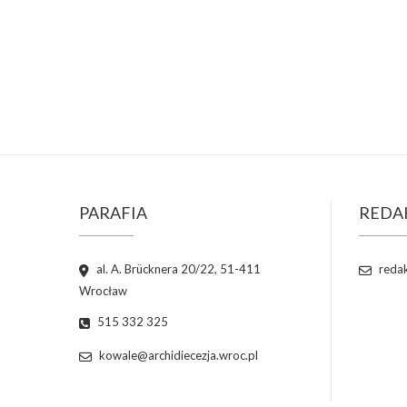
PARAFIA
REDA
al. A. Brücknera 20/22, 51-411
redak
Wrocław
515 332 325
kowale@archidiecezja.wroc.pl