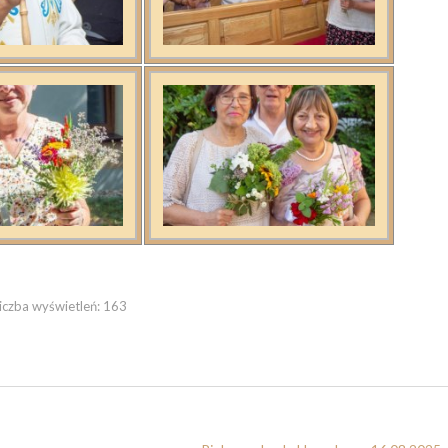
iczba wyświetleń:
163