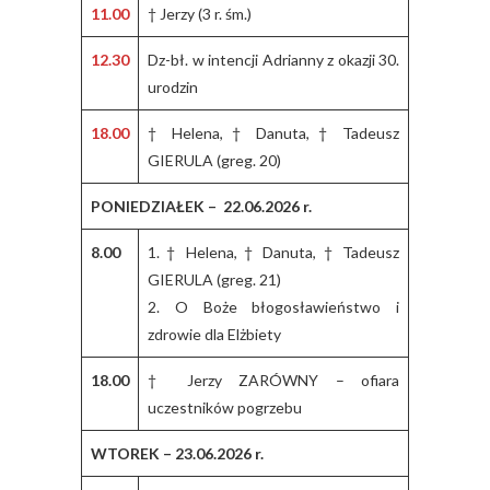
11.00
† Jerzy (3 r. śm.)
12.30
Dz-bł. w intencji Adrianny z okazji 30.
urodzin
18.00
† Helena, † Danuta, † Tadeusz
GIERULA (greg. 20)
PONIEDZIAŁEK – 22.06.2026 r.
8.00
1. † Helena, † Danuta, † Tadeusz
GIERULA (greg. 21)
2. O Boże błogosławieństwo i
zdrowie dla Elżbiety
18.00
† Jerzy ZARÓWNY – ofiara
uczestników pogrzebu
WTOREK – 23.06.2026 r.