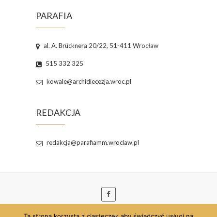
PARAFIA
al. A. Brücknera 20/22, 51-411 Wrocław
515 332 325
kowale@archidiecezja.wroc.pl
REDAKCJA
redakcja@parafiamm.wroclaw.pl
Ta strona korzysta z ciasteczek aby świadczyć usługi na