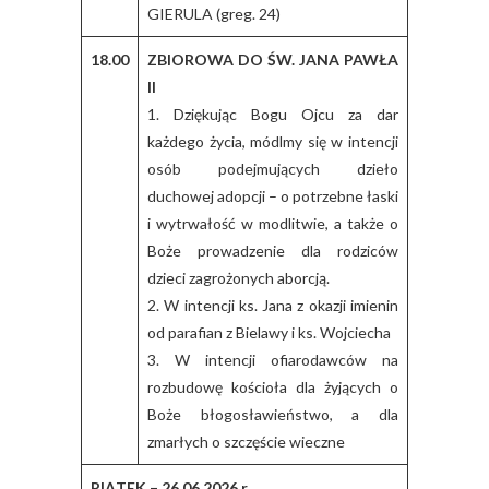
GIERULA (greg. 24)
18.00
ZBIOROWA DO ŚW. JANA PAWŁA
II
1. Dziękując Bogu Ojcu za dar
każdego życia, módlmy się w intencji
osób podejmujących dzieło
duchowej adopcji – o potrzebne łaski
i wytrwałość w modlitwie, a także o
Boże prowadzenie dla rodziców
dzieci zagrożonych aborcją.
2. W intencji ks. Jana z okazji imienin
od parafian z Bielawy i ks. Wojciecha
3. W intencji ofiarodawców na
rozbudowę kościoła dla żyjących o
Boże błogosławieństwo, a dla
zmarłych o szczęście wieczne
PIĄTEK – 26.06.2026 r.