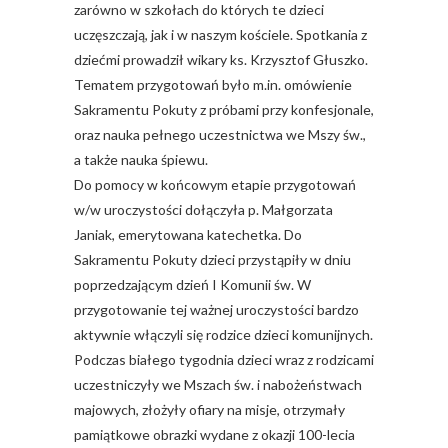
zarówno w szkołach do których te dzieci
uczęszczają, jak i w naszym kościele. Spotkania z
dziećmi prowadził wikary ks. Krzysztof Głuszko.
Tematem przygotowań było m.in. omówienie
Sakramentu Pokuty z próbami przy konfesjonale,
oraz nauka pełnego uczestnictwa we Mszy św.,
a także nauka śpiewu.
Do pomocy w końcowym etapie przygotowań
w/w uroczystości dołączyła p. Małgorzata
Janiak, emerytowana katechetka. Do
Sakramentu Pokuty dzieci przystąpiły w dniu
poprzedzającym dzień I Komunii św. W
przygotowanie tej ważnej uroczystości bardzo
aktywnie włączyli się rodzice dzieci komunijnych.
Podczas białego tygodnia dzieci wraz z rodzicami
uczestniczyły we Mszach św. i nabożeństwach
majowych, złożyły ofiary na misje, otrzymały
pamiątkowe obrazki wydane z okazji 100-lecia