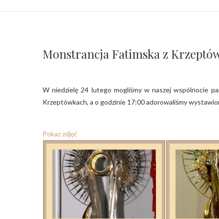
Monstrancja Fatimska z Krzeptów
W niedzielę 24 lutego mogliśmy w naszej wspólnocie parafialnej podziwiać Monstrancję z Sanktuarium Matki Bożej Fatimskiej na
Krzeptówkach, a o godzinie 17:00 adorowaliśmy wystawion
Pokaz zdjęć