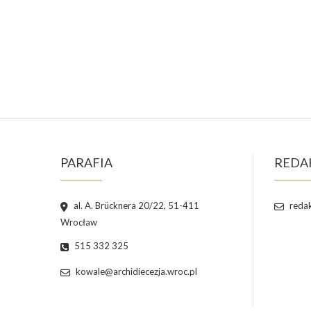
PARAFIA
REDA
al. A. Brücknera 20/22, 51-411
redak
Wrocław
515 332 325
kowale@archidiecezja.wroc.pl