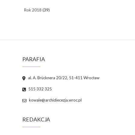
Rok 2018
(39)
PARAFIA
al. A. Brücknera 20/22, 51-411 Wrocław
515 332 325
kowale@archidiecezja.wroc.pl
REDAKCJA