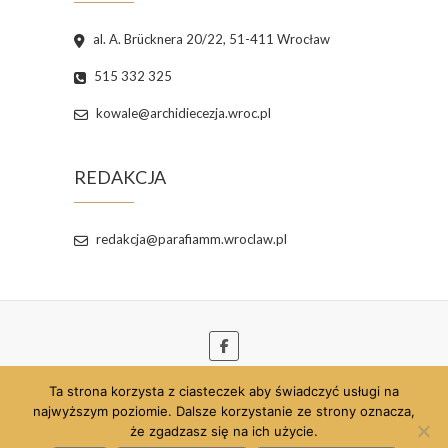
al. A. Brücknera 20/22, 51-411 Wrocław
515 332 325
kowale@archidiecezja.wroc.pl
REDAKCJA
redakcja@parafiamm.wroclaw.pl
Ta strona korzysta z ciasteczek aby świadczyć usługi na
© 2026
Parafia pw. Najświętszej Maryi Panny
najwyższym poziomie. Dalsze korzystanie ze strony oznacza,
Matki Miłosierdzia we Wrocławiu
| Szablon strony
że zgadzasz się na ich użycie.