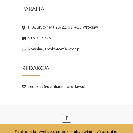
PARAFIA
al. A. Brücknera 20/22, 51-411 Wrocław
515 332 325
kowale@archidiecezja.wroc.pl
REDAKCJA
redakcja@parafiamm.wroclaw.pl
Ta strona korzysta z ciasteczek aby świadczyć usługi na