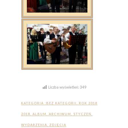
Liczba wyświetleń:
349
KATEGORIA :
BEZ KATEGORII
,
ROK 2018
2018
,
ALBUM
,
ARCHIWUM
,
STYCZEŃ
,
WYDARZENIA
,
ZDJĘCIA