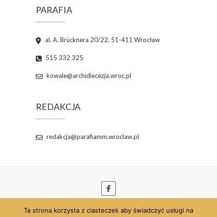
PARAFIA
al. A. Brücknera 20/22, 51-411 Wrocław
515 332 325
kowale@archidiecezja.wroc.pl
REDAKCJA
redakcja@parafiamm.wroclaw.pl
Ta strona korzysta z ciasteczek aby świadczyć usługi na